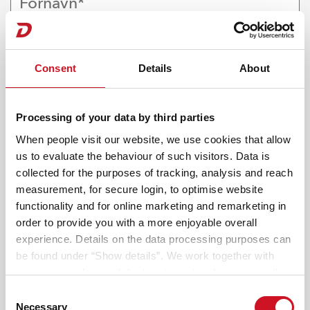
Consent
Details
About
Processing of your data by third parties
When people visit our website, we use cookies that allow
Danmark (+45)
us to evaluate the behaviour of such visitors. Data is
collected for the purposes of tracking, analysis and reach
measurement, for secure login, to optimise website
functionality and for online marketing and remarketing in
order to provide you with a more enjoyable overall
experience. Details on the data processing purposes can
Hvilken model er du interesseret i?
2
be found under “Show details”. We work together with
Vælg din ønskemodel.
service providers and third parties who also process the
data for their own purposes and merge it with other data if
Consent
necessary. If you click the “Allow cookies” button or
Necessary
Selection