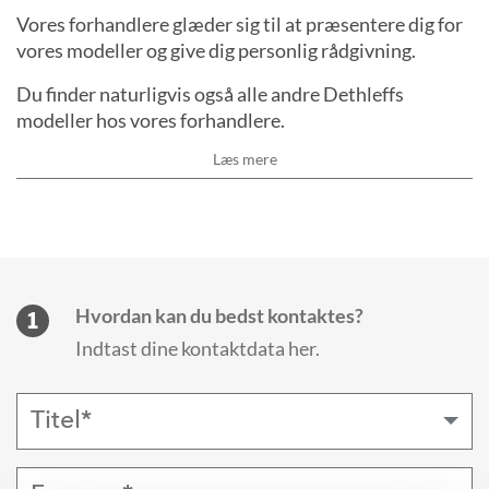
Vores forhandlere glæder sig til at præsentere dig for
vores modeller og give dig personlig rådgivning.
Du finder naturligvis også alle andre Dethleffs
modeller hos vores forhandlere.
Læs mere
Vores forhandlere glæder sig til at præsentere dig for
vores modeller og give dig personlig rådgivning.
Du finder naturligvis også alle andre Dethleffs
modeller hos vores forhandlere.
Hvordan kan du bedst kontaktes?
1
Indtast dine kontaktdata her.
Læs mindre
Titel*