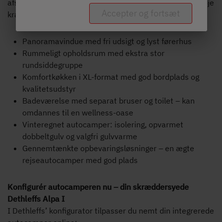
afslappet og stilfuld måde – ideel til lange rejser med høje
Accepter og fortsæt
krav:
Panoramavindue med fri udsigt og lyst førerhus
Rummeligt opholdsrum med ekstra stor
rundsiddegruppe
Komfortkøkken i XL-format med god bordplads og
kvalitetsudstyr
Badeværelse med separat bruser og toilet – kan
omdannes til en wellness-oase
Vinteregnet autocamper: isolering, opvarmet
dobbeltgulv og valgfri gulvvarme
Gennemtænkte opbevaringsløsninger – en ægte
rejseautocamper med god plads
Konfigurér autocamperen nu – din skræddersyede
Dethleffs Alpa I
I Dethleffs’ konfigurator tilpasser du nemt din integrerede