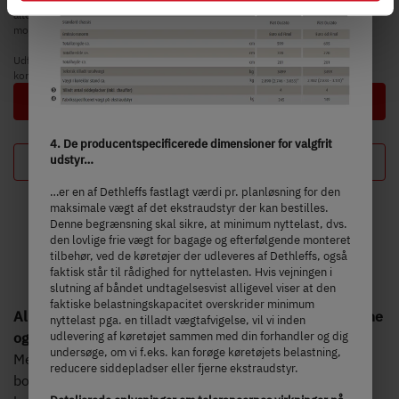
and not required to use our website. You can view your
alternative chassis samt især vægten af evt. obligatoriske tungere
motorvarianter (f.eks. 180 hK) fratrækkes.
selected settings at any time as well as deselect or
change them later (such as by using the fingerprint button
Udførlige oplysninger og forklaringer vedrørende vægten og køretøjets
konfiguration findes ved at klikke på overskriften "
Vægtoplysninger
".
at the bottom left of the website). You can find further
Næste trin
information in our Privacy Policy.
4. De producentspecificerede dimensioner for valgfrit
Din konfiguration
udstyr…
…er en af Dethleffs fastlagt værdi pr. planløsning for den
maksimale vægt af det ekstraudstyr der kan bestilles.
Denne begrænsning skal sikre, at minimum nyttelast, dvs.
den lovlige frie vægt for bagage og efterfølgende monteret
tilbehør, ved de køretøjer der udleveres af Dethleffs, også
faktisk står til rådighed for nyttelasten. Hvis vejningen i
slutning af båndet undtagelsesvist alligevel viser at den
faktiske belastningskapacitet overskrider minimum
Alpa I modeller – integreret XL-autocamper med charme
nyttelast pga. en tilladt vægtafvigelse, vil vi inden
udlevering af køretøjet sammen med din forhandler og dig
og karakter
undersøge, om vi f.eks. kan forøge køretøjets belastning,
Med den markante panorama-forrude og det åbne
reducere siddepladser eller fjerne ekstraudstyr.
boligkoncept byder Alpa I ikke kun på en særlig