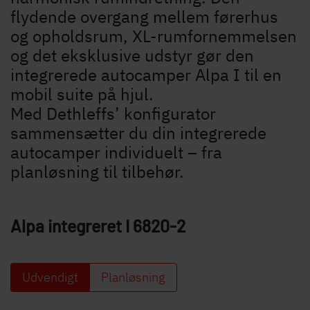
flydende overgang mellem førerhus
og opholdsrum, XL-rumfornemmelsen
og det eksklusive udstyr gør den
integrerede autocamper Alpa I til en
mobil suite på hjul.
Med Dethleffs’ konfigurator
sammensætter du din integrerede
autocamper individuelt – fra
planløsning til tilbehør.
Søg efter Dethleffs forhandler
Alpa integreret
I 6820-2
Find en Dethleffs forhandler nær dig
Udvendigt
Planløsning