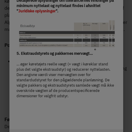
Detaljerede oplysninger om tolerancernes virkninger på
køreoplevelse, men også på gennemtænkt komfort –
minimum nyttelast og nyttelast findes i afsnittet
designet til par, der værdsætter luksus, stil og masser af
"
Juridiske oplysninger
".
plads.
Alpa I er en integreret rejseautocamper til par, der ønsker
maksimal komfort i en XL-autocamper med enkeltsenge.
Populær variant:
5. Ekstraudstyrets og pakkernes mervægt…
Dethleffs Alpa I 7820-2
– luksusklassen til to: Med
… øger køretøjets reelle vægt (= vægt i køreklar stand
en totallængde på 855 cm tilbyder denne planløsning
plus det valgte ekstraudstyr) og reducerer nyttelasten.
en imponerende rumfornemmelse, flydende
Den angivne værdi viser mervægten over for
standardudstyret for den pågældende planløsning. De
overgange, et rummeligt L-formet køkken med soft-
valgte pakkers og ekstraudstyrets samlede vægt må ikke
close skuffer, gasovn og 142-liters køleskab – samt
overskride vægten af de producentspecificerede
et badeværelse med separat bruser, spejlskab og
dimensioner for valgfrit udstyr.
stemningsfuld LED-belysning.
Førsteklasses udstyr for maksimal komfort
Den integrerede Alpa forener luksus og camping på en