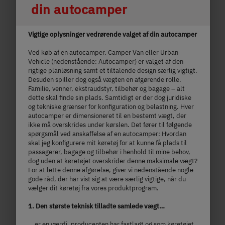
din autocamper
Vigtige oplysninger vedrørende valget af din autocamper
Ved køb af en autocamper, Camper Van eller Urban
Vehicle (nedenstående: Autocamper) er valget af den
rigtige planløsning samt et tiltalende design særlig vigtigt.
Desuden spiller dog også vægten en afgørende rolle.
Familie, venner, ekstraudstyr, tilbehør og bagage – alt
dette skal finde sin plads. Samtidigt er der dog juridiske
og tekniske grænser for konfiguration og belastning. Hver
I 7820-2
autocamper er dimensioneret til en bestemt vægt, der
ikke må overskrides under kørslen. Det fører til følgende
spørgsmål ved anskaffelse af en autocamper: Hvordan
2.175.000,– kr.
4 personer
skal jeg konfigurere mit køretøj for at kunne få plads til
passagerer, bagage og tilbehør i henhold til mine behov,
a)
Pris fra
Sovepladser
dog uden at køretøjet overskrider denne maksimale vægt?
For at lette denne afgørelse, giver vi nedenstående nogle
gode råd, der har vist sig at være særlig vigtige, når du
8,55 m
5.400 kg
vælger dit køretøj fra vores produktprogram.
Længde
Største tekniske tilladte totalvægt
1. Den største teknisk tilladte samlede vægt…
… er en værdi, producenten har fastlagt og som køretøjet