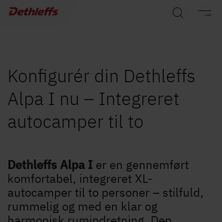
Søg efter forhandler
Campingvogne
Autocampere
Konfigurér din Dethleffs
Alpa I nu – Integreret
Camper Vans
autocamper til to
Dethleffs originalt tilbehør
Service
Dethleffs Alpa I
er en gennemført
Dethleffs
komfortabel, integreret XL-
autocamper til to personer – stilfuld,
Find forhandler
rummelig og med en klar og
harmonisk rumindretning. Den