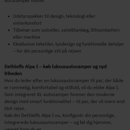
autocamper online:
Udstyrspakker til design, teknologi eller
vinterkomfort
Tilbehør som solceller, satellitanlæg, lithiumbatteri
eller markise
Eksklusive tekstiler, lysdesign og funktionelle detaljer
– for din personlige stil på rejsen
Dethleffs Alpa I – køb luksusautocamper og nyd
friheden
Hvis du leder efter en luksusautocamper til par, der både
er rummelig, komfortabel og stilfuld, vil du elske Alpa I.
Som integreret XL-autocamper forener den moderne
design med smart funktionalitet – til par, der vil mere end
blot rejse.
Køb din Dethleffs Alpa I nu, konfigurér din personlige,
integrerede luksusautocamper – og føl dig hjemme,
uanset hvor du er.