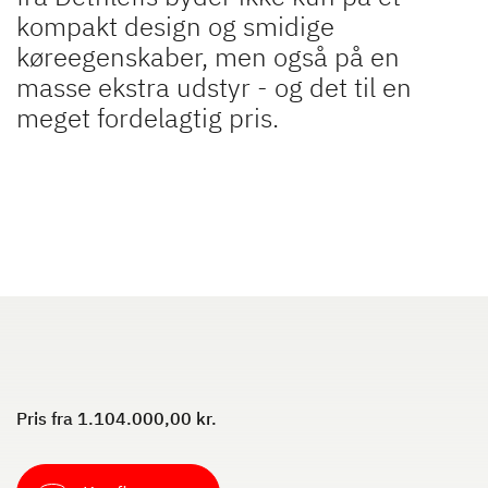
kompakt design og smidige
køreegenskaber, men også på en
masse ekstra udstyr - og det til en
XL I
ALPA
meget fordelagtig pris.
Integreret med dobbeltgulv og
Integreret med u-sofa i bag
vandbåren varme
Til autocampere
Camper Vans
Pris fra 1.104.000,00 kr.
Dethleffs originalt tilbehør