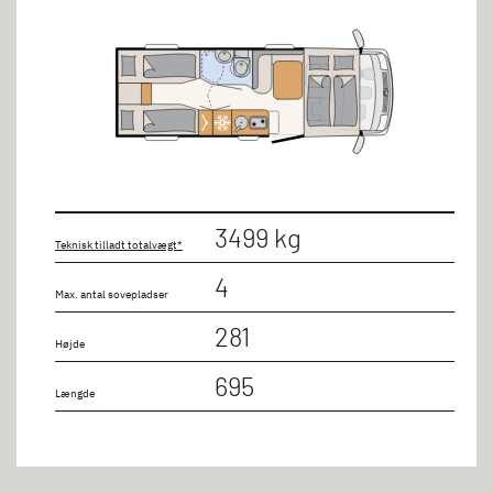
3499 kg
Teknisk tilladt totalvægt*
4
Max. antal sovepladser
281
Højde
695
Længde