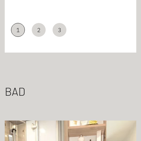
1
2
3
BAD