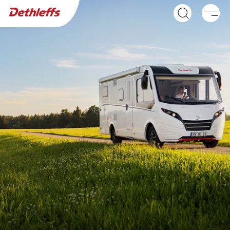
Søg efter forhandler
Campingvogne
Autocampere
NY
GLOBEBUS ACTIVE
GLOBEBUS
Integreret kampagnemodel
PERFORMANCE 4X4
Delintegreret med
firehjulstræk