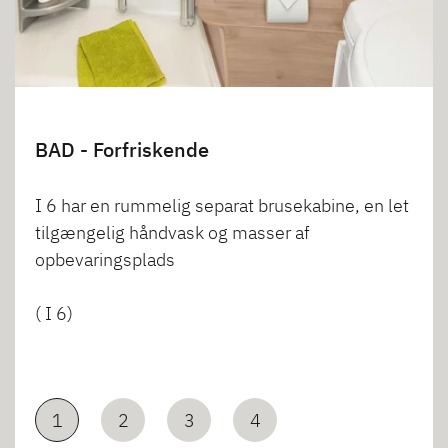
BAD - Forfriskende
I 6 har en rummelig separat brusekabine, en let
tilgængelig håndvask og masser af
opbevaringsplads
( I 6)
1
2
3
4