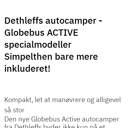
NY
Dethleffs autocamper -
Globebus ACTIVE
JUST CAMP ACTIVE
JUST VAN
Delintegreret kampagnemodel
Delintegreret
specialmodeller
Simpelthen bare mere
inkluderet!
NY
NY
TREND ACTIVE
XL A
Delintegreret & integreret
Alkove-model med plads til op
Kompakt, let at manøvrere og alligevel
kampagnemodel
til 6 personer
så stor
Den nye Globebus Active autocamper
fra Dethleffs byder ikke kun på et