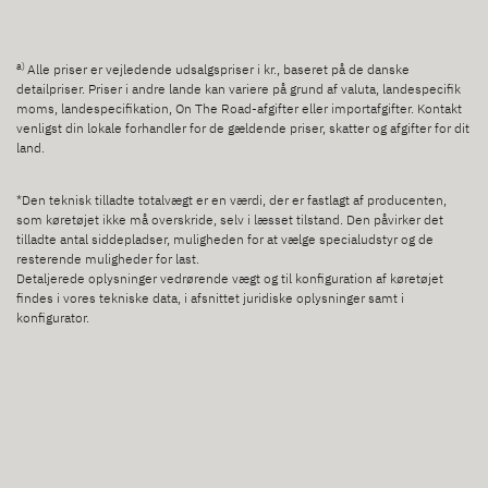
a)
Alle priser er vejledende udsalgspriser i kr., baseret på de danske
detailpriser. Priser i andre lande kan variere på grund af valuta, landespecifik
moms, landespecifikation, On The Road-afgifter eller importafgifter. Kontakt
venligst din lokale forhandler for de gældende priser, skatter og afgifter for dit
land.
*Den teknisk tilladte totalvægt er en værdi, der er fastlagt af producenten,
som køretøjet ikke må overskride, selv i læsset tilstand. Den påvirker det
tilladte antal siddepladser, muligheden for at vælge specialudstyr og de
resterende muligheder for last.
Detaljerede oplysninger vedrørende vægt og til konfiguration af køretøjet
findes i vores tekniske data, i afsnittet juridiske oplysninger samt i
konfigurator.