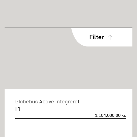
Filter
Type
Integrerede
Sovepladser
Globebus Active integreret
I 1
4 personer
1.104.000,00 kr.