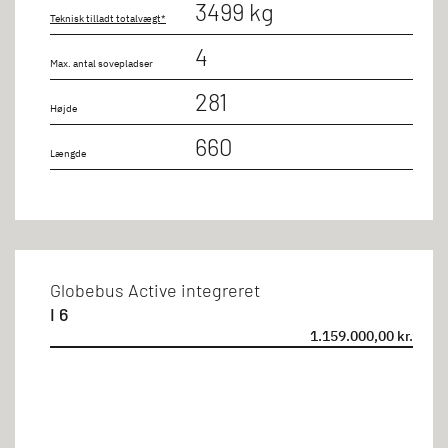
3499 kg
Teknisk tilladt totalvægt*
4
Max. antal sovepladser
281
Højde
660
Længde
Globebus Active integreret
I 6
1.159.000,00 kr.