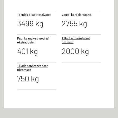
Teknisk tilladt totalvægt
Vægt i køreklar stand
3499 kg
2755 kg
Tilladt anhængerlast
Fabriksangivet vægt af
bremset
ekstraudstyr
401 kg
2000 kg
Tilladet anhængerlast
ubremset
750 kg