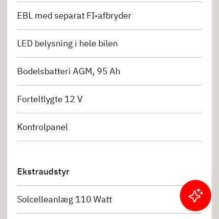
EBL med separat FI-afbryder
LED belysning i hele bilen
Bodelsbatteri AGM, 95 Ah
Forteltlygte 12 V
Kontrolpanel
Ekstraudstyr
Solcelleanlæg 110 Watt
Filtrer resultater