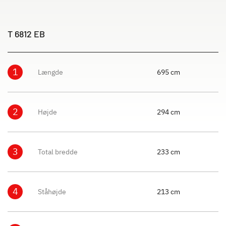
T 6812 EB
1
Længde
695 cm
2
Højde
294 cm
3
Total bredde
233 cm
4
Ståhøjde
213 cm