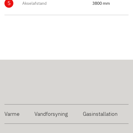
5
Akselafstand
3800 mm
Varme
Vandforsyning
Gasinstallation