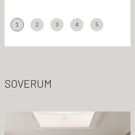
1
2
3
4
5
SOVERUM