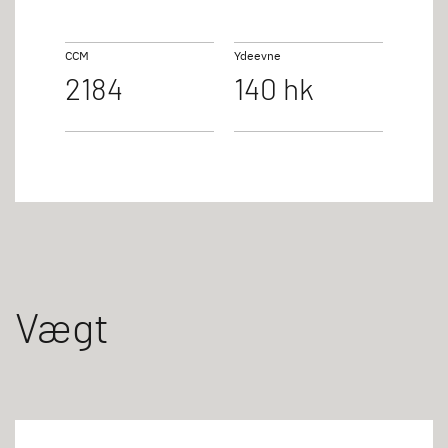
CCM
Ydeevne
2184
140 hk
Vægt