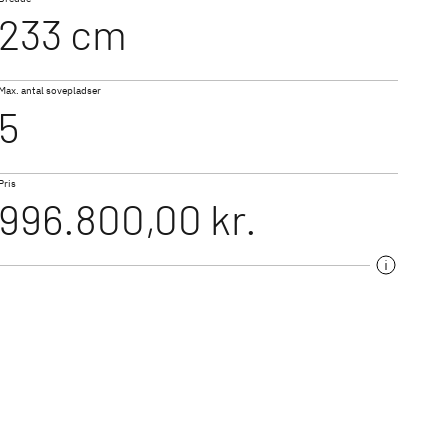
233 cm
T 7057 DBL
Max. antal sovepladser
ALPA
5
et med dobbeltgulv og
Integreret med u-sofa i bag
n varme
Pris
996.800,00 kr.
re til par til
campermodeller som
es udstyr og moderne