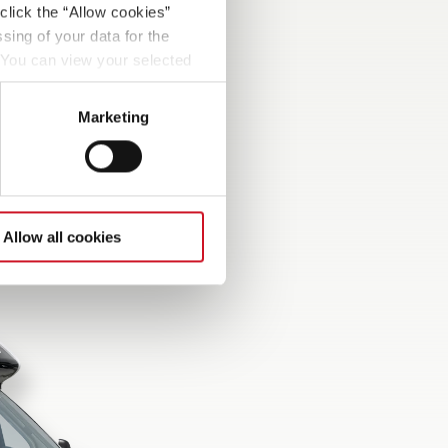
click the “Allow cookies”
sing of your data for the
. You can view your selected
sk udbygning
button at the bottom left of
uset med
vindue som
Marketing
Allow all cookies