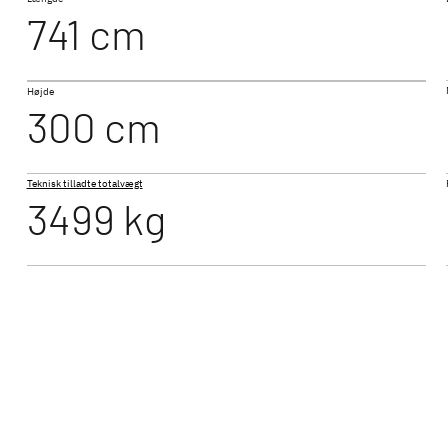
741 cm
NY
NY
T 7057 EB
Højde
TIVE
XL A
XL I
300 cm
 integreret
Alkove-model med plads til op til 6
Integrer
l
personer
vandbåre
Teknisk tilladte totalvægt
3499 kg
autocampere - den perfekte rejsekammerat
get af Dethleffs autocampere - fra kompakte autocampe
autocampere til familier. Vælg mellem moderne auto
rede og fuldintegrerede autocampere med førsteklass