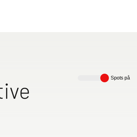
 års erfaring står Dethleffs for komfortable rejser og
lser. Vores fritidskøretøjer tilbyder masser af opbevar
te løsninger og maksimal komfort til enhver rejse. Fl
l vintercamping, så I kan få fuld udbytte af autocamper
erfekte autocamper her - skræddersyet til netop jeres 
Spots på
campere
tive
e i
ver 210
ltsenge som
Rummeligt bad med
Skydedør i træ fra gulv til
inkl. komfortable
separat bruser i betonlook
loft, der adskiller
og toiletrum med dør, der
soveværelset