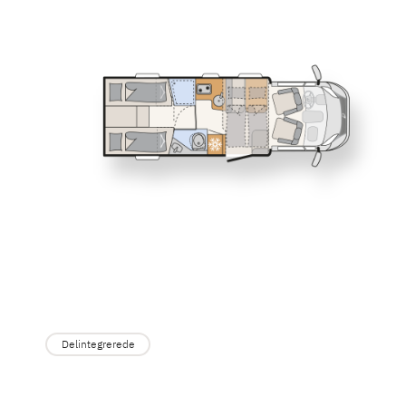
Service
T 6817 EB
T 6877
Dethleffs
TREND AC
Delintegreret &
Find forhandler
kampagnemode
T 7057 EBL
Dethleffs 
Oplev udval
Delintegrerede
rummelige 
delintegre