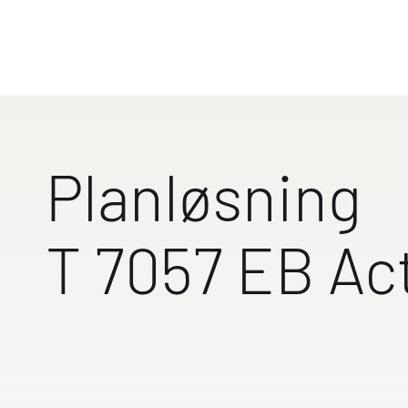
design.
Med over 90
ferieopleve
gennemtænk
udstyret ti
Find den p
Planløsning
Til auto
T 7057 EB Ac
Gennemgående overskab
Enkeltsenge på o
Høje enke
bag
cm
standard, 
trin