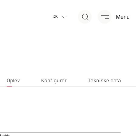
Menu
Oplev
Konfigurer
Tekniske data
DK
NY
Oplev
Konfigurer
Tekniske data
CAMP ACTIVE
JUST VAN
reret kampagnemodel
Delintegreret
Bredde