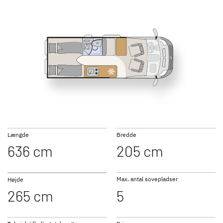
540 DR
600 ER
GLOBETRAIL
GLOBETRAIL
ACTIVE PLUS
PERFORMANCE
Kampagnemodel med
Camper van på VW
attraktiv udstyrspakke
640 HR
Længde
Bredde
636 cm
205 cm
Max. antal sovepladser
Højde
til camper vans
265 cm
5