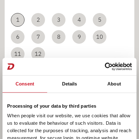
1
2
3
4
5
6
7
8
9
10
11
12
Consent
Details
About
Processing of your data by third parties
BAD
When people visit our website, we use cookies that allow
us to evaluate the behaviour of such visitors. Data is
collected for the purposes of tracking, analysis and reach
measurement, for secure login, to optimise website