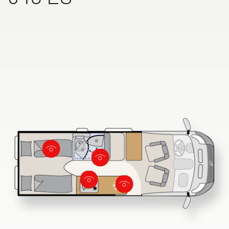
Søg efter Dethleffs forhandler
Find en Dethleffs forhandler nær dig