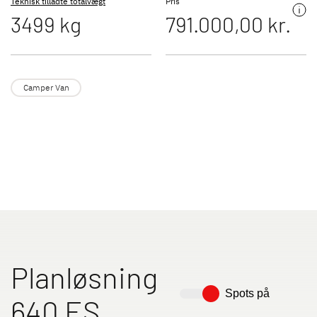
Teknisk tilladte totalvægt
Pris
3499 kg
791.000,00 kr.
Dethleffs originalt tilbehør
Service
Camper Van
Dethleffs
Find forhandler
Planløsning
Spots på
640 ES