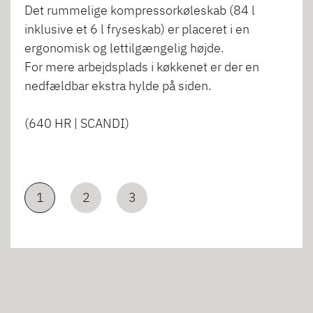
Det rummelige kompressorkøleskab (84 l
inklusive et 6 l fryseskab) er placeret i en
ergonomisk og lettilgængelig højde.
For mere arbejdsplads i køkkenet er der en
nedfældbar ekstra hylde på siden.
(640 HR | SCANDI)
1
2
3