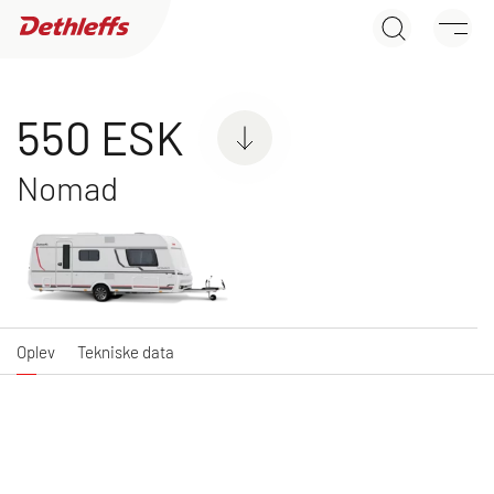
550 ESK
Søg efter forhandler
Oplev
Tekniske data
Campingvogne
550 ESK
Nomad
C'JOY
C'GO & C'GO UP
Kampagnemodel med
Kampagnemodel med
attraktiv udstyrspakke
attraktiv udstyrspakke
Oplev
Tekniske data
NY