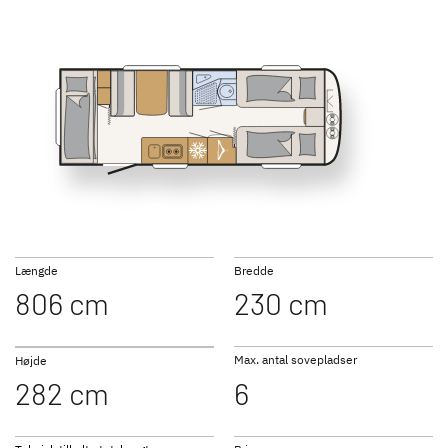
SUMMER EDITION
CAMPER
460 EL
490 EST
7 nye specialmodeller
Den ideelle campingvogn til
familier. Mange planløsninger
med køjesenge og meget
opbevaringsplads.
510 LE
520 ELT
Længde
Bredde
NOMAD
BEDUIN
806 cm
230 cm
Elegant, luksuriøst interiør og
SCANDINAVIA
omfattende standardudstyr
Den luksuriøse helårsvogn
med vandbåren varme
Max. antal sovepladser
Højde
282 cm
6
530 DR
530 FSK