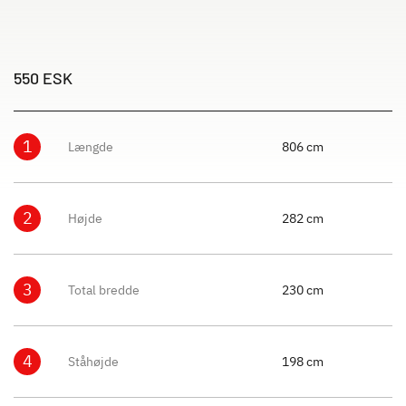
550 ESK
1
Længde
806 cm
2
Højde
282 cm
3
Total bredde
230 cm
4
Ståhøjde
198 cm