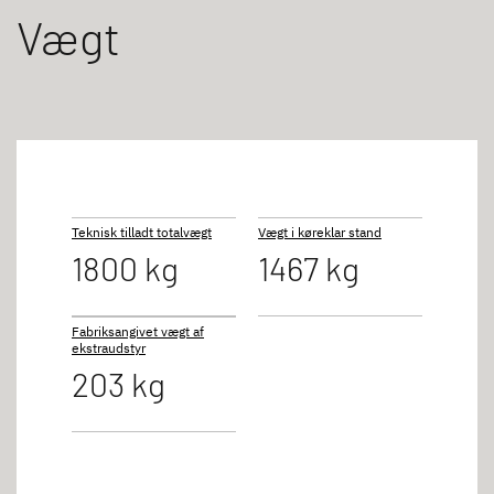
Vægt
Teknisk tilladt totalvægt
Vægt i køreklar stand
1800 kg
1467 kg
Fabriksangivet vægt af
ekstraudstyr
203 kg