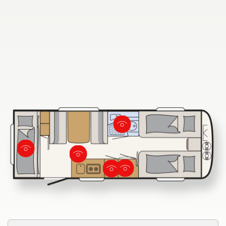
Søg efter Dethleffs forhandler
Find en Dethleffs forhandler nær dig