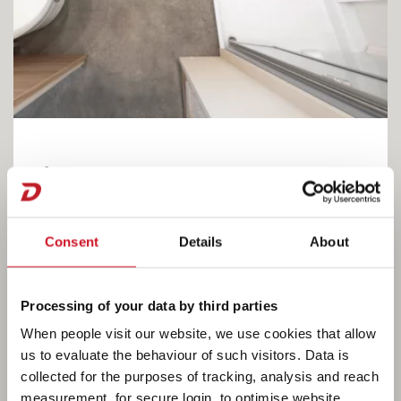
Sådan bor man i en Nomad
I det store bad i bagenden med separat
Consent
Details
About
brusekabine er der dejlig stor
bevægelsesfrihed. Det store vindue med
myggenet og mørklægningsrullegardin sørger
Processing of your data by third parties
for den nødvendige udluftning efter
When people visit our website, we use cookies that allow
brusebadet. • 490 EST
us to evaluate the behaviour of such visitors. Data is
collected for the purposes of tracking, analysis and reach
measurement, for secure login, to optimise website