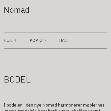
Nomad
BODEL
KØKKEN
BAD
BODEL
I bodelen i den nye Nomad harmonerer møblernes
varme trædekór, basaltgrå overskabslåger samt