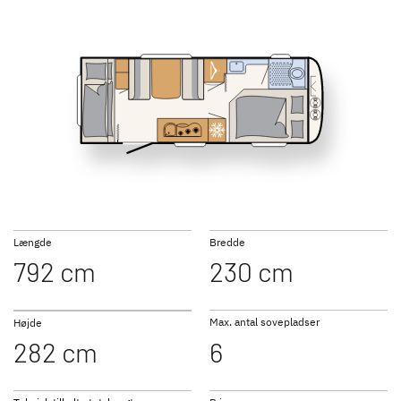
SUMMER EDITION
CAMPER
460 EL
470 FR
7 nye specialmodeller
Den ideelle campingvogn til
familier. Mange planløsninger
med køjesenge og meget
opbevaringsplads.
490 EST
500 QSK
Længde
Bredde
NOMAD
BEDUIN
792 cm
230 cm
Elegant, luksuriøst interiør og
SCANDINAVIA
omfattende standardudstyr
Den luksuriøse helårsvogn
med vandbåren varme
Max. antal sovepladser
Højde
282 cm
6
510 LE
530 DR