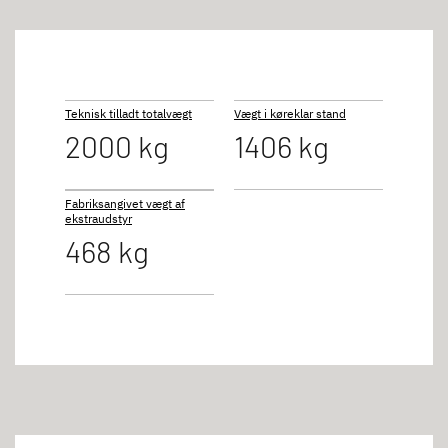
Teknisk tilladt totalvægt
Vægt i køreklar stand
2000 kg
1406 kg
Fabriksangivet vægt af
ekstraudstyr
468 kg