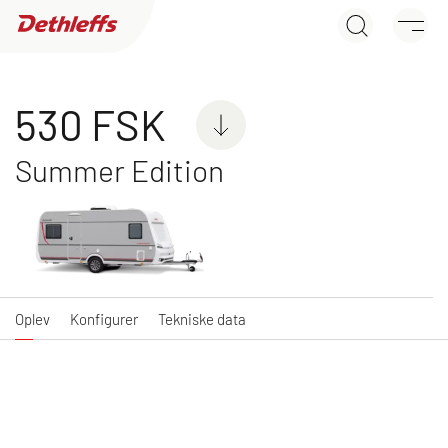
530 FSK
Søg efter forhandler
Oplev
Konfigurer
Tekniske data
Campingvogne
530 FSK
Summer Edition
C'JOY
C'GO & C'GO UP
Kampagnemodel med
Kampagnemodel med
attraktiv udstyrspakke
attraktiv udstyrspakke
Oplev
Konfigurer
Tekniske data
NY