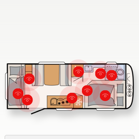
730 FKR
Søg efter Dethleffs forhandler
Find en Dethleffs forhandler nær dig