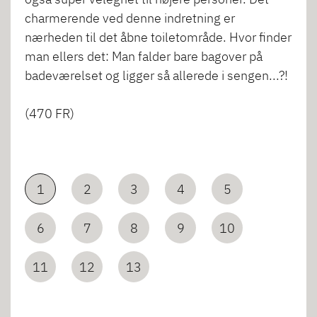
charmerende ved denne indretning er
nærheden til det åbne toiletområde. Hvor finder
man ellers det: Man falder bare bagover på
badeværelset og ligger så allerede i sengen...?!
(470 FR)
1
2
3
4
5
6
7
8
9
10
11
12
13