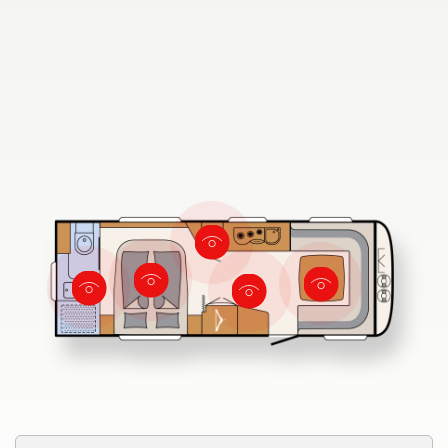
730 FKR
Søg efter Dethleffs forhandler
Find en Dethleffs forhandler nær dig