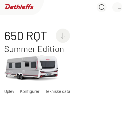
650 RQT
Søg efter forhandler
Oplev
Konfigurer
Tekniske data
Campingvogne
650 RQT
Summer Edition
C'JOY
C'GO & C'GO UP
Kampagnemodel med
Kampagnemodel med
attraktiv udstyrspakke
attraktiv udstyrspakke
Oplev
Konfigurer
Tekniske data
NY