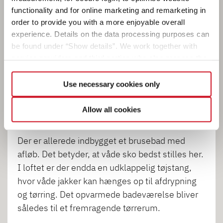
functionality and for online marketing and remarketing in
Perfekt til et forfriskende morgenboost! Alt er
order to provide you with a more enjoyable overall
samlet i det kompakte badeværelse! Og til
experience. Details on the data processing purposes can
dem, der ikke er så vilde med det kolde vand:
be found under “Show details”. We work together with
service providers and third parties who also process the
Der er også varmtvandsforsyning som standard.
data for their own purposes and merge it with other data if
necessary. If you click the “Allow cookies” button or
Use necessary cookies only
Fordelen ved det her monterede svingtoilet er,
select individual cookies in the detailed view, you provide
at det kan drejes til siden, når det ikke er i brug,
your consent to the processing of your data for the
Allow all cookies
hvilket giver lidt mere plads.
respective purposes. Providing this consent is voluntary
and not required to use our website. You can view your
Der er allerede indbygget et brusebad med
selected settings at any time as well as deselect or
afløb. Det betyder, at våde sko bedst stilles her.
change them later (such as by using the fingerprint button
at the bottom left of the website). You can find further
I loftet er der endda en udklappelig tøjstang,
information in our Privacy Policy.
hvor våde jakker kan hænges op til afdrypning
og tørring. Det opvarmede badeværelse bliver
således til et fremragende tørrerum.