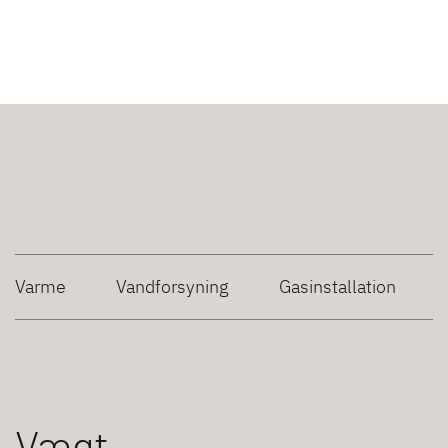
Varme
Vandforsyning
Gasinstallation
Vægt