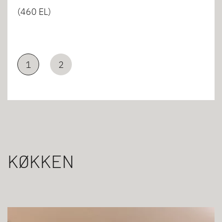
(460 EL)
1
2
KØKKEN