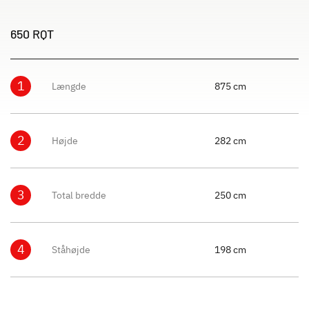
650 RQT
1
Længde
875 cm
2
Højde
282 cm
3
Total bredde
250 cm
4
Ståhøjde
198 cm