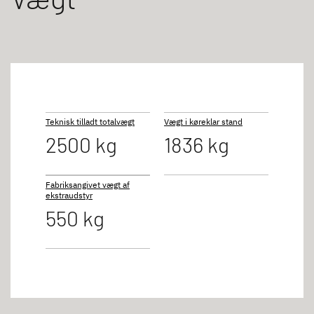
Teknisk tilladt totalvægt
Vægt i køreklar stand
2500 kg
1836 kg
Fabriksangivet vægt af
ekstraudstyr
550 kg