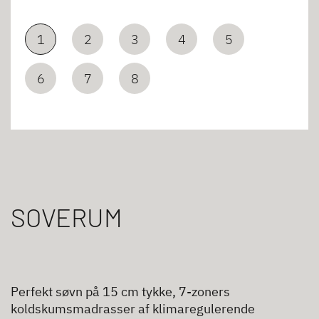
1
2
3
4
5
6
7
8
SOVERUM
Perfekt søvn på 15 cm tykke, 7-zoners
koldskumsmadrasser af klimaregulerende