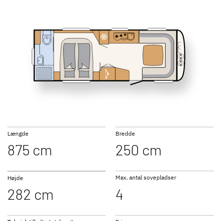
SUMMER EDITION
CAMPER
460 EL
470 FR
7 nye specialmodeller
Den ideelle campingvogn til
familier. Mange planløsninger
med køjesenge og meget
opbevaringsplads.
490 EST
500 QSK
Længde
Bredde
NOMAD
BEDUIN
875 cm
250 cm
Elegant, luksuriøst interiør og
SCANDINAVIA
omfattende standardudstyr
Den luksuriøse helårsvogn
med vandbåren varme
Max. antal sovepladser
Højde
282 cm
4
510 LE
530 DR